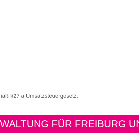
mäß §27 a Umsatzsteuergesetz:
RWALTUNG FÜR FREIBURG 
flichtversicherung