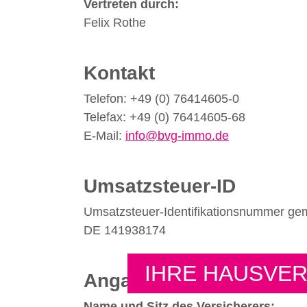
Vertreten durch:
Felix Rothe
Kontakt
Telefon: +49 (0) 76414605-0
Telefax: +49 (0) 76414605-68
E-Mail:
info@bvg-immo.de
Umsatzsteuer-ID
Umsatzsteuer-Identifikationsnummer ge
DE 141938174
IHRE HAUSVE
Angaben zur Berufshaftp
Name und Sitz des Versicherers: