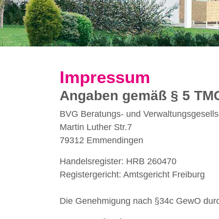
XXX
YYY
03
04
05
06
08
9
10
Impressum
Angaben gemäß § 5 TM
BVG Beratungs- und Verwaltungsgesell
Martin Luther Str.7
79312 Emmendingen
Handelsregister: HRB 260470
Registergericht: Amtsgericht Freiburg
Die Genehmigung nach §34c GewO durch